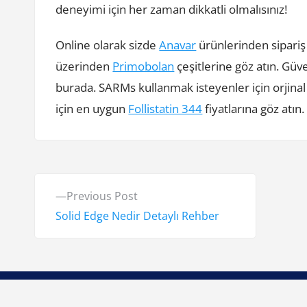
deneyimi için her zaman dikkatli olmalısınız!
Online olarak sizde
Anavar
ürünlerinden sipariş
üzerinden
Primobolan
çeşitlerine göz atın. Güv
burada. SARMs kullanmak isteyenler için orjina
için en uygun
Follistatin 344
fiyatlarına göz atın.
Y
P
Previous Post
a
r
Solid Edge Nedir Detaylı Rehber
e
z
v
ı
i
o
g