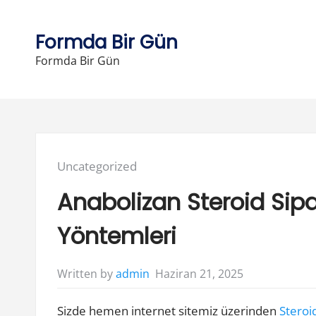
Skip
to
Formda Bir Gün
content
Formda Bir Gün
Posted
Uncategorized
in:
Anabolizan Steroid Sip
Yöntemleri
Haziran 21, 2025
Written by
admin
Sizde hemen internet sitemiz üzerinden
Steroid