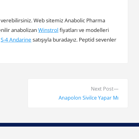
 verebilirsiniz. Web sitemiz Anabolic Pharma
enilir anabolizan
Winstrol
fiyatları ve modelleri
l
S-4 Andarine
satışıyla buradayız. Peptid sevenler
N
Next Post
e
Anapolon Sivilce Yapar Mı
x
t
p
o