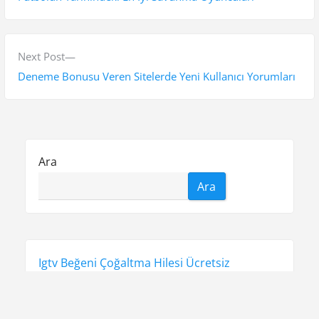
z
e
v
ı
i
N
Next Post
g
o
e
Deneme Bonusu Veren Sitelerde Yeni Kullanıcı Yorumları
e
u
x
s
t
z
p
p
i
o
o
Ara
n
s
s
Ara
t
t
m
:
:
e
s
Igtv Beğeni Çoğaltma Hilesi Ücretsiz
i
Liste