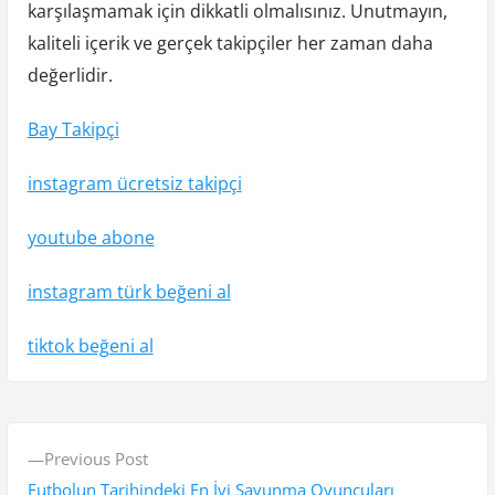
karşılaşmamak için dikkatli olmalısınız. Unutmayın,
kaliteli içerik ve gerçek takipçiler her zaman daha
değerlidir.
Bay Takipçi
instagram ücretsiz takipçi
youtube abone
instagram türk beğeni al
tiktok beğeni al
Y
P
Previous Post
a
r
Futbolun Tarihindeki En İyi Savunma Oyuncuları