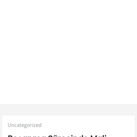
Posted
Uncategorized
in: