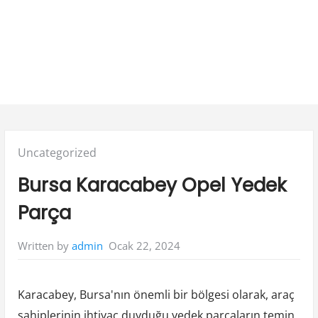
Posted
Uncategorized
in:
Bursa Karacabey Opel Yedek
Parça
Ocak 22, 2024
Written by
admin
Karacabey, Bursa'nın önemli bir bölgesi olarak, araç
sahiplerinin ihtiyaç duyduğu yedek parçaların temin