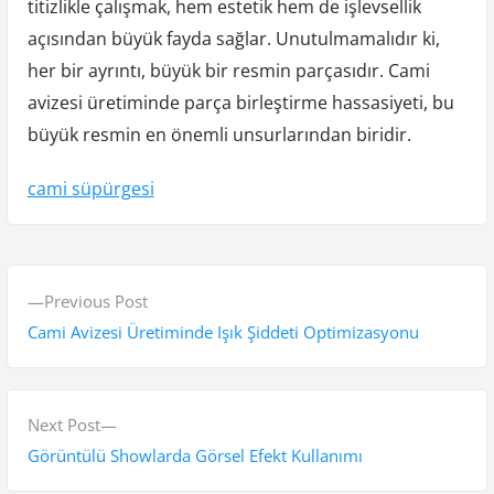
titizlikle çalışmak, hem estetik hem de işlevsellik
açısından büyük fayda sağlar. Unutulmamalıdır ki,
her bir ayrıntı, büyük bir resmin parçasıdır. Cami
avizesi üretiminde parça birleştirme hassasiyeti, bu
büyük resmin en önemli unsurlarından biridir.
cami süpürgesi
Y
P
Previous Post
a
r
Cami Avizesi Üretiminde Işık Şiddeti Optimizasyonu
z
e
v
ı
i
N
Next Post
g
o
e
Görüntülü Showlarda Görsel Efekt Kullanımı
e
u
x