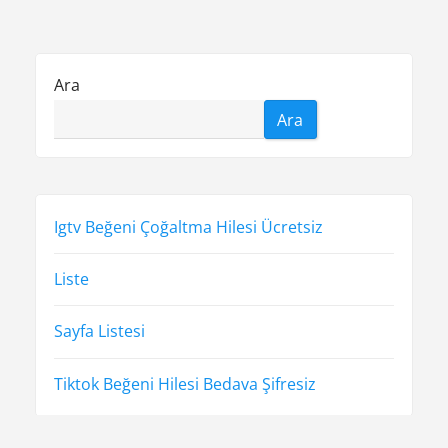
s
t
z
p
p
i
o
o
Ara
n
s
s
Ara
t
t
m
:
:
e
s
Igtv Beğeni Çoğaltma Hilesi Ücretsiz
i
Liste
Sayfa Listesi
Tiktok Beğeni Hilesi Bedava Şifresiz