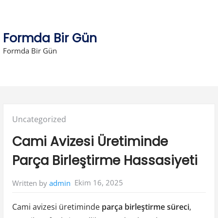
Skip
to
content
Formda Bir Gün
Formda Bir Gün
Posted
Uncategorized
in:
Cami Avizesi Üretiminde
Parça Birleştirme Hassasiyeti
Ekim 16, 2025
Written by
admin
Cami avizesi üretiminde
parça birleştirme süreci
,