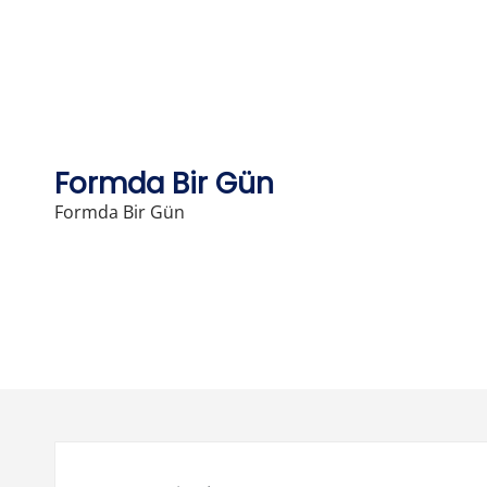
Skip
to
content
Formda Bir Gün
Formda Bir Gün