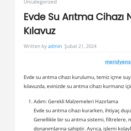
Posted
Uncategorized
in:
Evde Su Arıtma Cihazı 
Kılavuz
Şubat 21, 2024
Written by
admin
meridyens
Evde su arıtma cihazı kurulumu, temiz içme suy
kılavuzda, evinizde su arıtma cihazı kurmanız iç
Adım: Gerekli Malzemeleri Hazırlama
Evde su arıtma cihazı kurarken, ihtiyaç du
Genellikle bir su arıtma sistemi, filtrelere
donanımlarına sahiptir. Ayrıca, işlemi kolay