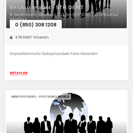
En Ucuz İmplant - STR DENT
Seyitnizam, Mevlana Cd. No:81 D:83G, Zeytinburnu/
İstanbul
0 (850) 308 1208
STR DENT Yönetim
İmplantlarımızla Gülüşünüzdeki Farkı Hissedin!
DETAYLAR
WEB POSTEGRO - POSTEGRO.WORLD