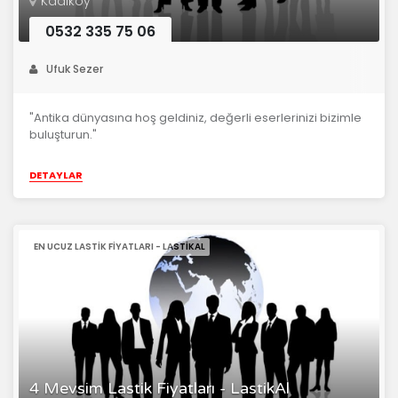
Kadıköy
0532 335 75 06
Ufuk Sezer
"Antika dünyasına hoş geldiniz, değerli eserlerinizi bizimle
buluşturun."
DETAYLAR
EN UCUZ LASTIK FIYATLARI - LASTIKAL
4 Mevsim Lastik Fiyatları - LastikAl