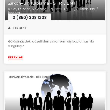
Zirkonyum Kaplama - STR DENT
Seyitnizam, Mevlana Cd. No:81 D:83G, Zeytinburnu/
İstanbul
0 (850) 308 1208
STR DENT
Gülüşünüzdeki güzellikleri zirkonyum diş kaplamasıyla
vurgulayın.
DETAYLAR
İMPLANT FIYATLARI - STR DENT