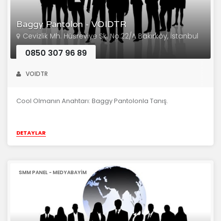
Baggy Pantolon - VOIDTR
Cevizlik Mh. Hüsreviye Sk. No:22/A Bakırköy, İstanbul
0850 307 96 89
VOIDTR
Cool Olmanın Anahtarı: Baggy Pantolonla Tanış.
DETAYLAR
SMM PANEL - MEDYABAYIM