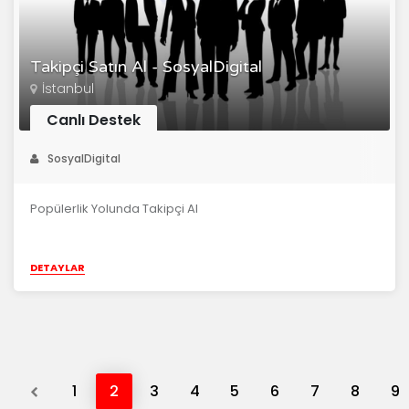
Takipçi Satın Al - SosyalDigital
İstanbul
Canlı Destek
SosyalDigital
Popülerlik Yolunda Takipçi Al
DETAYLAR
Previous
1
2
3
4
5
6
7
8
9