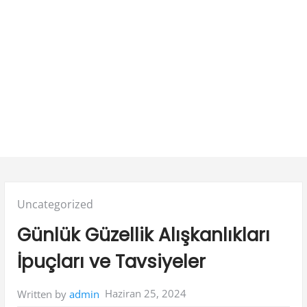
Posted
Uncategorized
in:
Günlük Güzellik Alışkanlıkları
İpuçları ve Tavsiyeler
Haziran 25, 2024
Written by
admin