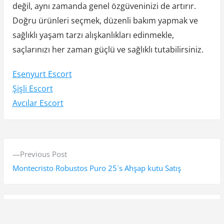
değil, aynı zamanda genel özgüveninizi de artırır.
Doğru ürünleri seçmek, düzenli bakım yapmak ve
sağlıklı yaşam tarzı alışkanlıkları edinmekle,
saçlarınızı her zaman güçlü ve sağlıklı tutabilirsiniz.
Esenyurt Escort
Şişli Escort
Avcılar Escort
Y
P
Previous Post
a
r
Montecristo Robustos Puro 25`s Ahşap kutu Satış
z
e
v
ı
i
N
Next Post
g
o
e