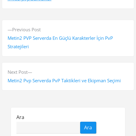
Y
P
Previous Post
a
r
Metin2 PVP Serverda En Güçlü Karakterler İçin PvP
z
e
Stratejileri
v
ı
i
g
o
N
Next Post
e
u
e
Metin2 Pvp Serverda PvP Taktikleri ve Ekipman Seçimi
s
x
z
p
t
i
o
p
n
s
o
Ara
t
s
m
Ara
:
t