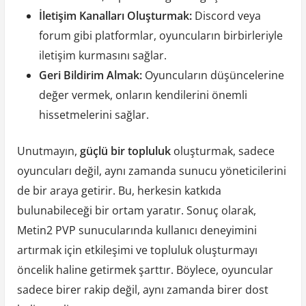
İletişim Kanalları Oluşturmak:
Discord veya
forum gibi platformlar, oyuncuların birbirleriyle
iletişim kurmasını sağlar.
Geri Bildirim Almak:
Oyuncuların düşüncelerine
değer vermek, onların kendilerini önemli
hissetmelerini sağlar.
Unutmayın,
güçlü bir topluluk
oluşturmak, sadece
oyuncuları değil, aynı zamanda sunucu yöneticilerini
de bir araya getirir. Bu, herkesin katkıda
bulunabileceği bir ortam yaratır. Sonuç olarak,
Metin2 PVP sunucularında kullanıcı deneyimini
artırmak için etkileşimi ve topluluk oluşturmayı
öncelik haline getirmek şarttır. Böylece, oyuncular
sadece birer rakip değil, aynı zamanda birer dost