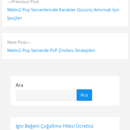
P
Previous Post
a
r
Metin2 Pvp Serverlerinde Karakter Gücünü Artırmak İçin
z
e
İpuçları
v
ı
i
g
o
N
Next Post
e
u
e
Metin2 Pvp Serverde PvP Zindanı Stratejileri
s
x
z
p
t
i
o
p
n
s
o
Ara
t
s
m
Ara
:
t
e
:
s
i
Igtv Beğeni Çoğaltma Hilesi Ücretsiz