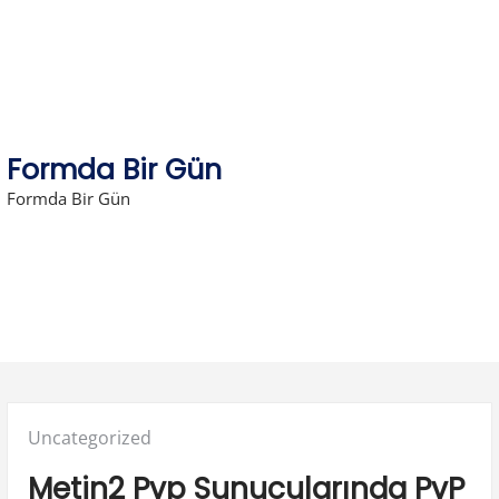
Skip
to
content
Formda Bir Gün
Formda Bir Gün
Posted
Uncategorized
in:
Metin2 Pvp Sunucularında PvP