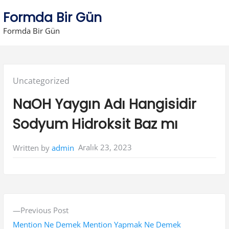
Skip
Formda Bir Gün
to
Formda Bir Gün
content
Posted
Uncategorized
in:
NaOH Yaygın Adı Hangisidir
Sodyum Hidroksit Baz mı
Aralık 23, 2023
Written by
admin
Y
P
Previous Post
a
r
Mention Ne Demek Mention Yapmak Ne Demek