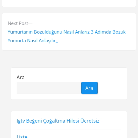
z
e
v
ı
i
N
Next Post
g
o
e
Yumurtanın Bozulduğunu Nasıl Anlarız 3 Adımda Bozuk
e
u
x
Yumurta Nasıl Anlaşılır_
s
t
z
p
p
i
o
o
n
s
s
Ara
t
t
m
Ara
:
:
e
s
i
Igtv Beğeni Çoğaltma Hilesi Ücretsiz
Liste