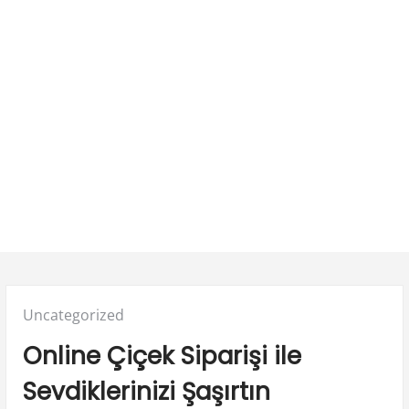
Posted
Uncategorized
in:
Online Çiçek Siparişi ile
Sevdiklerinizi Şaşırtın