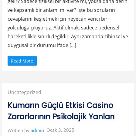
gelir? Sadece fiziksel bir aktivite mi, yoksa daha derin
ı
A
i
ve kapsamlı bir anlamı mı var? İşte bu soruların
l
e
cevaplarını keşfetmek için heyecan verici bir
D
e
yolculuğa çıkıyoruz. Aktif olmak, sadece bedensel
s
t
hareketlilikle sınırlı değildir. Aynı zamanda zihinsel ve
e
ğ
i
duygusal bir durumu ifade […]
”
“
Read More
A
k
t
i
f
o
l
Posted
Uncategorized
m
a
k
in:
Kumarın Güçlü Etkisi Casino
n
e
a
Zararlarının Psikolojik Yanları
n
l
a
m
Ocak 3, 2025
Written by
admin
a
g