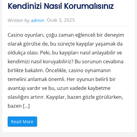
E
Kendinizi Nasıl Korumalısınız
t
k
i
s
Ocak 3, 2025
Written by
admin
i
C
a
s
Casino oyunları, çoğu zaman eğlenceli bir deneyim
i
n
olarak görülse de, bu süreçte kayıplar yaşamak da
o
Z
oldukça olası. Peki, bu kayıpları nasıl anlayabilir ve
a
r
a
kendimizi nasıl koruyabiliriz? Bu sorunun cevabına
r
l
birlikte bakalım. Öncelikle, casino oynamanın
a
r
temelini anlamak önemli. Her oyunun belirli bir
ı
n
avantajı vardır ve bu, uzun vadede kaybetme
ı
n
olasılığını artırır. Kayıplar, bazen gözle görülürken,
P
s
i
bazen […]
k
o
l
o
“
Read More
j
C
i
a
k
s
Y