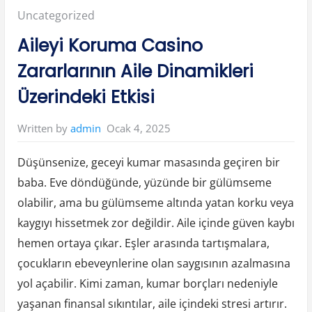
l
l
E
Posted
Uncategorized
a
t
r
k
d
in:
Aileyi Koruma Casino
i
a
l
K
e
a
Zararlarının Aile Dinamikleri
r
y
i
b
”
e
Üzerindeki Etkisi
d
i
l
e
Ocak 4, 2025
Written by
admin
n
P
a
r
Düşünsenize, geceyi kumar masasında geçiren bir
a
n
baba. Eve döndüğünde, yüzünde bir gülümseme
ı
n
olabilir, ama bu gülümseme altında yatan korku veya
G
e
kaygıyı hissetmek zor değildir. Aile içinde güven kaybı
r
ç
e
hemen ortaya çıkar. Eşler arasında tartışmalara,
k
M
çocukların ebeveynlerine olan saygısının azalmasına
a
l
yol açabilir. Kimi zaman, kumar borçları nedeniyle
i
y
yaşanan finansal sıkıntılar, aile içindeki stresi artırır.
e