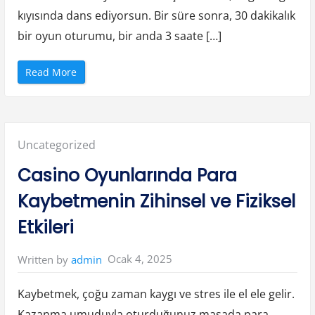
kıyısında dans ediyorsun. Bir süre sonra, 30 dakikalık
bir oyun oturumu, bir anda 3 saate […]
“
Read More
B
a
ğ
ı
m
l
ı
Posted
Uncategorized
l
ı
k
in:
Casino Oyunlarında Para
B
a
ş
Kaybetmenin Zihinsel ve Fiziksel
l
a
n
Etkileri
g
ı
c
ı
Ocak 4, 2025
Written by
admin
C
a
s
i
Kaybetmek, çoğu zaman kaygı ve stres ile el ele gelir.
n
o
Kazanma umuduyla oturduğunuz masada para