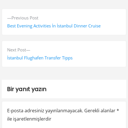
Y
P
Previous Post
a
r
Best Evening Activities İn İstanbul Dinner Cruise
z
e
v
ı
i
N
Next Post
g
o
e
İstanbul Flughafen Transfer Tipps
e
u
x
s
t
z
p
p
i
Bir yanıt yazın
o
o
n
s
s
t
t
m
E-posta adresiniz yayınlanmayacak.
Gerekli alanlar
*
:
:
e
ile işaretlenmişlerdir