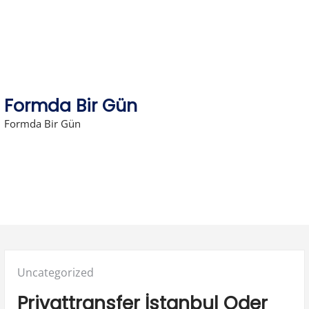
Skip
to
content
Formda Bir Gün
Formda Bir Gün
Posted
Uncategorized
in:
Privattransfer İstanbul Oder