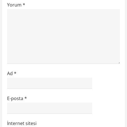
s
Yorum
*
i
Ad
*
E-posta
*
İnternet sitesi