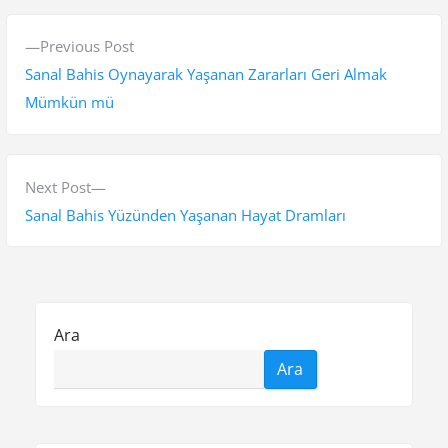
Y
P
Previous Post
a
r
Sanal Bahis Oynayarak Yaşanan Zararları Geri Almak
z
e
Mümkün mü
v
ı
i
g
o
N
Next Post
e
u
e
Sanal Bahis Yüzünden Yaşanan Hayat Dramları
s
x
z
p
t
i
o
p
n
s
o
Ara
t
s
m
Ara
:
t
e
:
s