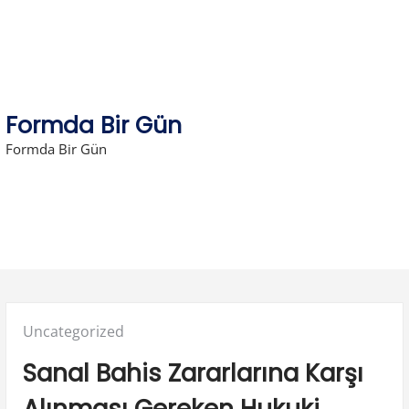
Skip
to
content
Formda Bir Gün
Formda Bir Gün
Posted
Uncategorized
in:
Sanal Bahis Zararlarına Karşı
Alınması Gereken Hukuki