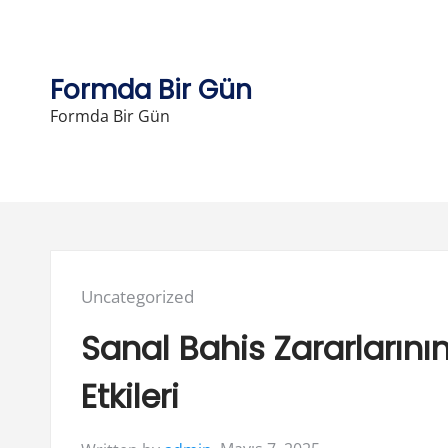
Skip
to
content
Formda Bir Gün
Formda Bir Gün
Posted
Uncategorized
in:
Sanal Bahis Zararlarını
Etkileri