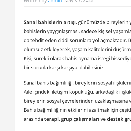
Mayıs 7, 2025
Written by
admin
Sanal bahislerin artışı
, günümüzde bireylerin 
bahislerin yaygınlaşması, sadece kişisel yaşaml
da tehdit eden ciddi sorunlara yol açmaktadır. Ba
olumsuz etkileyerek, yaşam kalitelerini düşürmekt
Kişi, sürekli olarak bahis oynama isteği hissediy
bir sorunla karşı karşıya olabilirsiniz.
Sanal bahis bağımlılığı, bireylerin sosyal ilişkiler
Aile içindeki iletişim kopukluğu, arkadaşlık ilişki
bireylerin sosyal çevrelerinden uzaklaşmasına 
Bahis bağımlılığının etkilerini azaltmak için çe
arasında
terapi
,
grup çalışmaları
ve
destek gr