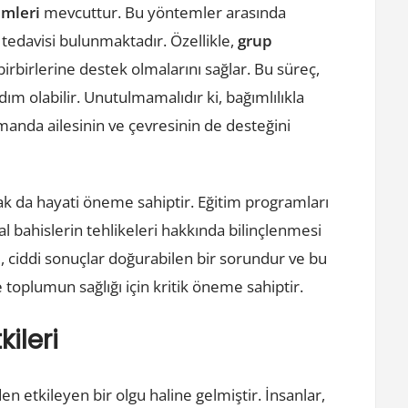
emleri
mevcuttur. Bu yöntemler arasında
 tedavisi bulunmaktadır. Özellikle,
grup
birbirlerine destek olmalarını sağlar. Bu süreç,
ım olabilir. Unutulmamalıdır ki, bağımlılıkla
manda ailesinin ve çevresinin de desteğini
k da hayati öneme sahiptir. Eğitim programları
al bahislerin tehlikeleri hakkında bilinçlenmesi
ğı, ciddi sonuçlar doğurabilen bir sorundur ve bu
toplumun sağlığı için kritik öneme sahiptir.
kileri
den etkileyen bir olgu haline gelmiştir. İnsanlar,