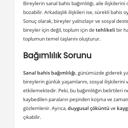
Bireylerin sanal bahis bağımlılığı, aile ilişkiler
bozabilir. Arkadaşlık ilişkileri ise, sürekli bahis
Sonuç olarak, bireyler yalnızlaşır ve sosyal de
bireyler için değil, toplum için de
tehlikeli
bir ha
toplumun temel taşlarını oluşturur.
Bağımlılık Sorunu
Sanal bahis bağımlılığı
, günümüzde giderek yayg
bireylerin günlük yaşamlarını, sosyal ilişkilerini
etkilemektedir. Peki, bu bağımlılığın belirtileri 
kaybedilen paraların peşinden koşma ve zamanı
gözlemlenir. Ayrıca,
duygusal çöküntü
ve
kayg
çıkabilir.