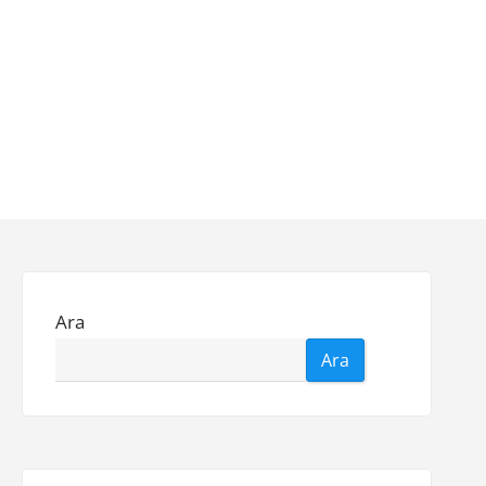
Ara
Ara