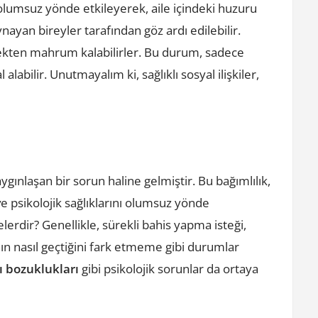
ini olumsuz yönde etkileyerek, aile içindeki huzuru
 oynayan bireyler tarafından göz ardı edilebilir.
stekten mahrum kalabilirler. Bu durum, sadece
l alabilir. Unutmayalım ki, sağlıklı sosyal ilişkiler,
ınlaşan bir sorun haline gelmiştir. Bu bağımlılık,
 ve psikolojik sağlıklarını olumsuz yönde
nelerdir? Genellikle, sürekli bahis yapma isteği,
n nasıl geçtiğini fark etmeme gibi durumlar
ı bozuklukları
gibi psikolojik sorunlar da ortaya