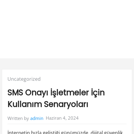
Posted
Uncategorized
in:
SMS Onayı İşletmeler İçin
Kullanım Senaryoları
Haziran 4, 2024
Written by
admin
İnternetin hızla geliştiği günümüzde, dijital güvenlik