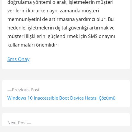
doğrulama yöntemi olarak, işletmelerin müşteri
verilerini korurken aynı zamanda müşteri
memnuniyetini de artırmasına yardımcı olur. Bu
nedenle, işletmelerin dijital güvenliği artırmak ve
müşteri ilişkilerini güçlendirmek için SMS onayını
kullanmaları önemlidir.
Sms Onay
Y
P
Previous Post
a
r
Windows 10 Inaccessible Boot Device Hatası Çözümü
z
e
v
ı
i
N
Next Post
g
o
e
Uluslararası Evden Eve Nakliyat İçin Bilmeniz Gerekenler