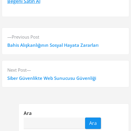
Beğeni Satın Al
Y
P
Previous Post
a
r
Bahis Alışkanlığının Sosyal Hayata Zararları
z
e
v
ı
i
N
Next Post
g
o
e
Siber Güvenlikte Web Sunucusu Güvenliği
e
u
x
s
t
z
p
p
i
o
o
Ara
n
s
s
Ara
t
t
m