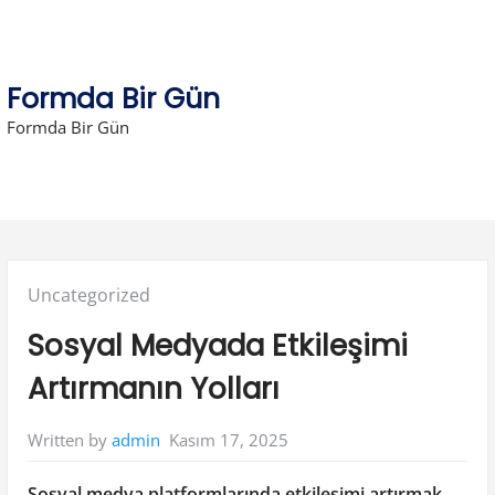
Skip
to
content
Formda Bir Gün
Formda Bir Gün
Posted
Uncategorized
in:
Sosyal Medyada Etkileşimi
Artırmanın Yolları
Kasım 17, 2025
Written by
admin
Sosyal medya platformlarında etkileşimi artırmak
,