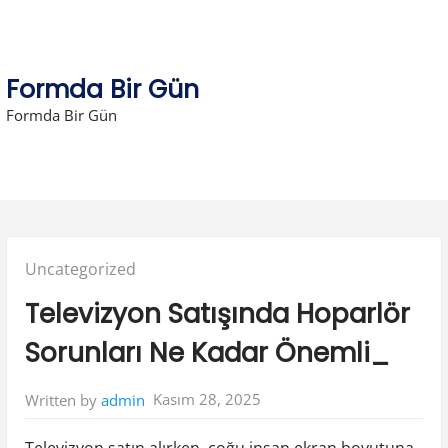
Skip
to
content
Formda Bir Gün
Formda Bir Gün
Posted
Uncategorized
in:
Televizyon Satışında Hoparlör
Sorunları Ne Kadar Önemli_
Kasım 28, 2025
Written by
admin