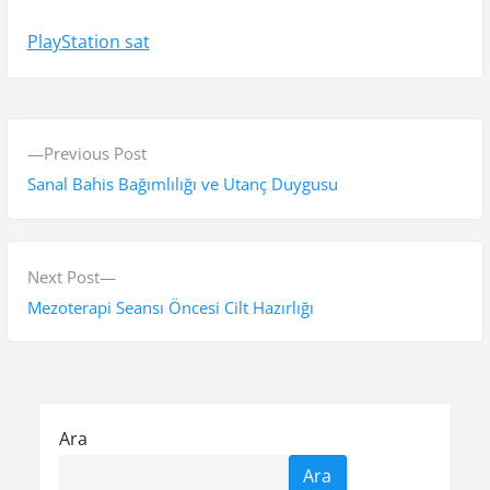
PlayStation sat
Y
P
Previous Post
a
r
Sanal Bahis Bağımlılığı ve Utanç Duygusu
z
e
v
ı
i
N
Next Post
g
o
e
Mezoterapi Seansı Öncesi Cilt Hazırlığı
e
u
x
s
t
z
p
p
i
o
o
Ara
n
s
s
Ara
t
t