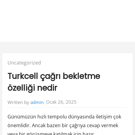
Posted
Uncategorized
in:
Turkcell çağrı bekletme
özelliği nedir
Ocak 26, 2025
Written by
admin
Günümüzün hızlı tempolu dünyasında iletişim çok
önemlidir. Ancak bazen bir çağrıya cevap vermek
veya bir görüşmeye katılmak için hazır