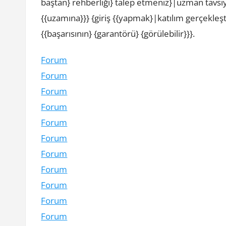
baştan} rehberliği} talep etmeniz}|uzman tavsiy
{{uzamına}}} {giriş {{yapmak}|katılım gerçekleşt
{{başarısının} {garantörü} {görülebilir}}}.
Forum
Forum
Forum
Forum
Forum
Forum
Forum
Forum
Forum
Forum
Forum