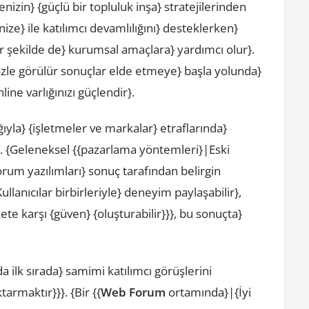
izin} {güçlü bir topluluk inşa} stratejilerinden
nize} ile katılımcı devamlılığını} desteklerken}
er şekilde de} kurumsal amaçlara} yardımcı olur}.
özle görülür sonuçlar elde etmeye} başla yolunda}
ne varlığınızı güçlendir}.
ğıyla} {işletmeler ve markalar} etraflarında}
r}. {Geleneksel {{pazarlama yöntemleri}|Eski
orum yazılımları} sonuç tarafından belirgin
llanıcılar birbirleriyle} deneyim paylaşabilir},
rkete karşı {güven} {oluşturabilir}}}, bu sonuçta}
 ilk sırada} samimi katılımcı görüşlerini
armaktır}}}. {Bir {{
Web Forum
ortamında}|{İyi