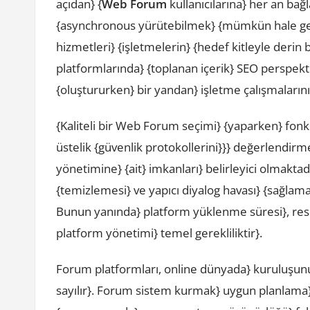
açıdan} {
Web Forum
kullanıcılarına} her an bağ
{asynchronous yürütebilmek} {mümkün hale geli
hizmetleri} {işletmelerin} {hedef kitleyle derin 
platformlarında} {toplanan içerik} SEO perspekt
{oluştururken} bir yandan} işletme çalışmalarınız
{Kaliteli bir Web Forum seçimi} {yaparken} fon
üstelik {güvenlik protokollerini}}} değerlendirme
yönetimine} {ait} imkanları} belirleyici olmaktadı
{temizlemesi} ve yapıcı diyalog havası} {sağlamas
Bunun yanında} platform yüklenme süresi}, resp
platform yönetimi} temel gerekliliktir}.
Forum platformları, online dünyada} kuruluşunu
sayılır}. Forum sistem kurmak} uygun planlama}