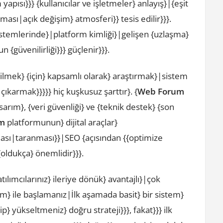
pısı}}} {kullanıcılar ve işletmeler} anlayış}|{eşit
ası|açık değişim} atmosferi}} tesis edilir}}}.
stemlerinde}|platform kimliği}|gelişen {uzlaşma}
{güvenilirliği}}} güçlenir}}}.
ilmek} {için} kapsamlı olarak} araştırmak}|sistem
çıkarmak}}}}} hiç kuşkusuz şarttır}. {
Web Forum
sarım}, {veri güvenliği} ve {teknik destek} {son
m
platformunun} dijital araçlar}
ması|taranması}}|SEO {açısından {{optimize
oldukça} önemlidir}}}.
ılımcılarınız} ileriye dönük} avantajlı}|çok
arım} ile başlamanız|İlk aşamada basit} bir sistem}
} yükseltmeniz} doğru strateji}}}, fakat}}} ilk