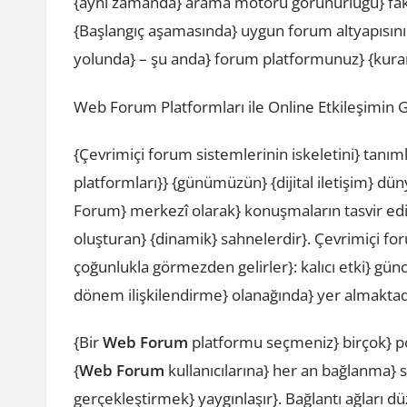
{aynı zamanda} arama motoru görünürlüğü} fakat
{Başlangıç aşamasında} uygun forum altyapısını
yolunda} – şu anda} forum platformunuz} {kurara
Web Forum Platformları ile Online Etkileşimin
{Çevrimiçi forum sistemlerinin iskeletini} tanı
platformları}} {günümüzün} {dijital iletişim} dü
Forum} merkezî olarak} konuşmaların tasvir edild
oluşturan} {dinamik} sahnelerdir}. Çevrimiçi f
çoğunlukla görmezden gelirler}: kalıcı etki} g
dönem ilişkilendirme} olanağında} yer almaktad
{Bir
Web Forum
platformu seçmeniz} birçok} pozi
{
Web Forum
kullanıcılarına} her an bağlanma} 
gerçekleştirmek} yaygınlaşır}. Bağlantı ağları 