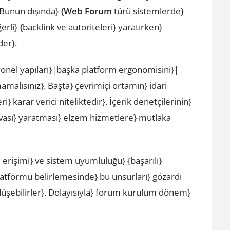
. Bunun dışında} {
Web Forum
türü sistemlerde}
rli} {backlink ve autoriteleri} yaratırken}
der}.
onel yapıları}|başka platform ergonomisini}|
amalısınız}. Başta} çevrimiçi ortamın} idari
 karar verici niteliktedir}. İçerik denetçilerinin}
havası} yaratması} elzem hizmetlere} mutlaka
u erişimi} ve sistem uyumluluğu} {başarılı}
 platformu belirlemesinde} bu unsurları} gözardı
düşebilirler}. Dolayısıyla} forum kurulum dönem}