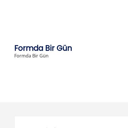
Skip
to
content
Formda Bir Gün
Formda Bir Gün