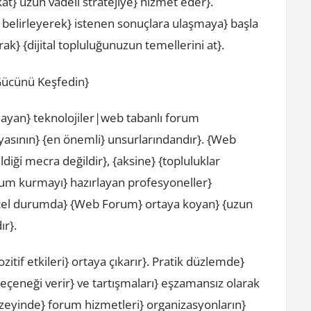
} uzun vadeli stratejiye} hizmet eder}.
 belirleyerek} istenen sonuçlara ulaşmaya} başla
k} {dijital topluluğunuzun temellerini at}.
 Gücünü Keşfedin}
mlayan} teknolojiler|web tabanlı forum
nyasının} {en önemli} unsurlarındandır}. {Web
iği mecra değildir}, {aksine} {topluluklar
orum kurmayı} hazırlayan profesyoneller}
üncel durumda} {Web Forum} ortaya koyan} {uzun
ır}.
tif etkileri} ortaya çıkarır}. Pratik düzlemde}
seçeneği verir} ve tartışmaları} eşzamansız olarak
düzeyinde} forum hizmetleri} organizasyonların}