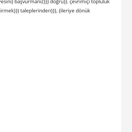
esini} başvurmanız}}} doğru}}. çevrimiçi topluluk
irmek}}} taleplerinden}}}, {ileriye dönük