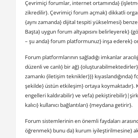
Çevrimiçi forumlar, internet ortamında} {işletmen
zikredilir}. Çevrimiçi forum açmak} dikkatli orga
{aynı zamanda} dijital tespiti yükselmesi} benz
Başta} uygun forum altyapısını belirleyerek} {g
– şu anda} forum platformunuz} inşa ederek} onli
Forum platformlarının sağladığı imkanlar aracılı
düzenli ve canlı} bir ağ} {oluşturabilmektedirle
zamankı {iletişim teknikler}}} kıyaslandığında} f
şekilde} üstün etkileşim} ortaya koymaktadır}. Ku
engelleri kaldırabilir} ve vefa} pekiştirebilir}|şi
kalıcı} kullanıcı bağlantıları} {meydana getirir}.
Forum sistemlerinin en önemli faydaları arasında
öğrenmek} bunu da} kurum iyileştirilmesine} akt