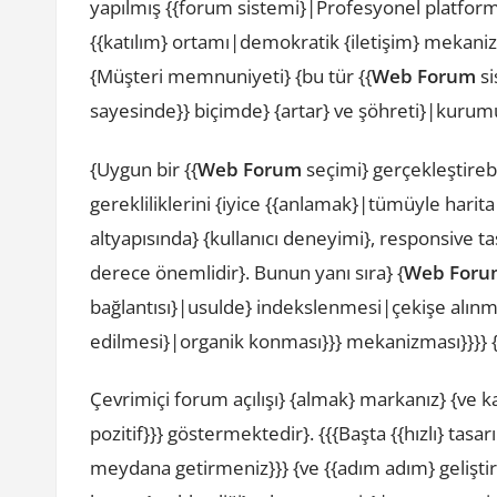
yapılmış {{forum sistemi}|Profesyonel platform ya
{{katılım} ortamı|demokratik {iletişim} mekanizm
{Müşteri memnuniyeti} {bu tür {{
Web Forum
si
sayesinde}} biçimde} {artar} ve şöhreti}|kurumun 
{Uygun bir {{
Web Forum
seçimi} gerçekleştireb
gerekliliklerini {iyice {{anlamak}|tümüyle harita 
altyapısında} {kullanıcı deneyimi}, responsive ta
derece önemlidir}. Bunun yanı sıra} {
Web Foru
bağlantısı}|usulde} indekslenmesi|çekişe alın
edilmesi}|organik konması}}} mekanizması}}}} {
Çevrimiçi forum açılışı} {almak} markanız} {ve kat
pozitif}}} göstermektedir}. {{{Başta {{hızlı} tas
meydana getirmeniz}}} {ve {{adım adım} geliştirip