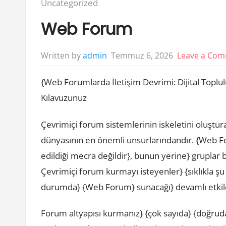
Posted
Uncategorized
in:
Web Forum
Temmuz 6, 2026
Leave a Co
Written by
admin
{Web Forumlarda İletişim Devrimi: Dijital Topl
Kılavuzunuz
Çevrimiçi forum sistemlerinin iskeletini oluştura
dünyasının en önemli unsurlarındandır. {Web F
edildiği mecra değildir}, bunun yerine} gruplar 
Çevrimiçi forum kurmayı isteyenler} {sıklıkla şu
durumda} {Web Forum} sunacağı} devamlı etkileş
Forum altyapısı kurmanız} {çok sayıda} {doğrudan 