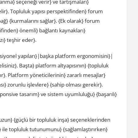
lanma} seçeneği verir} ve tartışmaları}
r}. Topluluk yapısı perspektifinden} forum
bağ} {kurmalarını sağlar}. {Ek olarak} forum
ifinden} önemli} bağlantı kaynakları}
ı} teşhir eder}.
ksiyonel yapıları}|başka platform ergonomisini}|
lisiniz}. Başta} platform altyapısının} {topluluk
r}. Platform yöneticilerinin} zararlı mesajlar}
ı} zorunlu işlevlere} {sahip olması gerekir}.
onsive tasarım} ve sistem uyumluluğu} {başarılı}
zun} {güçlü bir topluluk inşa} seçeneklerinden
 ile topluluk tutunumunu} {sağlamlaştırırken}