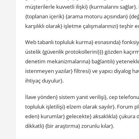
müşterilerle kuvvetli ilişki} {kurmalarını sağlar}
{toplanan içerik} {arama motoru açısından} {değe
karşılıklı olarak} işletme çalışmalarınızı} teşhir e
Web tabanlı topluluk kurma} esnasında} fonksiy
üstelik {güvenlik protokollerini}}} gözden kaçırm
denetim mekanizmalarına} bağlantılı} yetenekleri}
istenmeyen yazılar} filtresi} ve yapıcı diyalog 
ihtiyaç duyulur}.
İlave yönden} sistem yanıt verilişi}, cep telefon
topluluk işletilişi} elzem olarak sayılır}. Forum
eden} kurumlar} gelecekte} aksaklıkla} çukura 
dikkatlı} {bir araştırma} zorunlu kılar}.