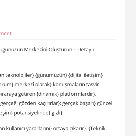
on
mment
Web
uluğunuzun Merkezini Oluşturun – Detaylı
Forum
n teknolojiler} {günümüzün} {dijital iletişim}
orum} merkezî olarak} konuşmaların tasvir
biraraya getiren {dinamik} platformlardır}.
 gerçeği gözden kaçırırlar}: gerçek başarı} güncel
im} potansiyelinde} gizli}.
kullanıcı yararlarını} ortaya çıkarır}. {Teknik